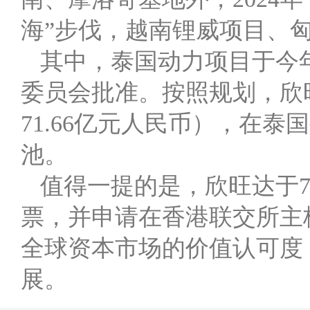
海”步伐，越南锂威项目、
其中，泰国动力项目于今
委员会批准。按照规划，欣
71.66亿元人民币），在
池。
值得一提的是，欣旺达于
票，并申请在香港联交所主
全球资本市场的价值认可度
展。